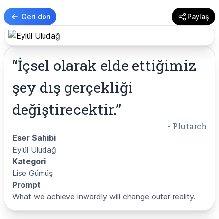
Geri dön
Paylaş
“
İçsel olarak elde ettiğimiz
şey dış gerçekliği
değiştirecektir.
”
-
Plutarch
Eser Sahibi
Eylül Uludağ
Kategori
Lise Gümüş
Prompt
What we achieve inwardly will change outer reality.